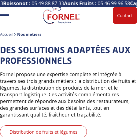
33
Boissonot :
05 49 88 87 33
Aunis Fruits :
05 46 99 96 58
Ca
Contact
Accueil
Nos métiers
DES SOLUTIONS ADAPTÉES AUX
PROFESSIONNELS
Fornel propose une expertise complète et intégrée à
travers ses trois grands métiers : la distribution de fruits et
légumes, la distribution de produits de la mer, et le
transport logistique. Ces activités complémentaires
permettent de répondre aux besoins des restaurateurs,
des grandes surfaces et des détaillants, tout en
garantissant qualité, fraîcheur et traçabilité.
Distribution de fruits et légumes