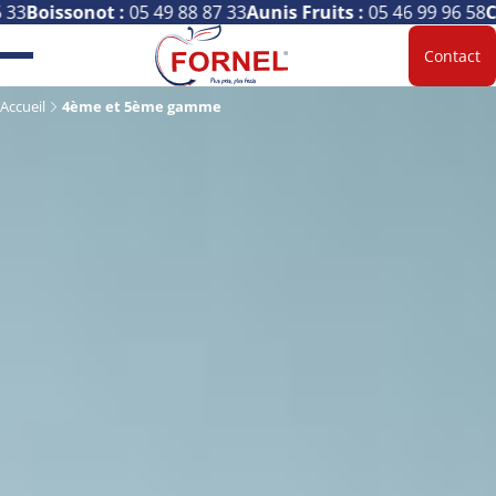
33
Boissonot :
05 49 88 87 33
Aunis Fruits :
05 46 99 96 58
Ca
Contact
Accueil
4ème et 5ème gamme