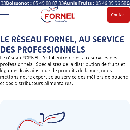
 33
Boissonot :
05 49 88 87 33
Aunis Fruits :
05 46 99 96 58
C
Contact
LE RÉSEAU FORNEL, AU SERVICE
DES PROFESSIONNELS
Le réseau FORNEL c’est 4 entreprises aux services des
professionnels. Spécialistes de la distribution de fruits et
légumes frais ainsi que de produits de la mer, nous
mettons notre expertise au service des métiers de bouche
et des distributeurs alimentaires.