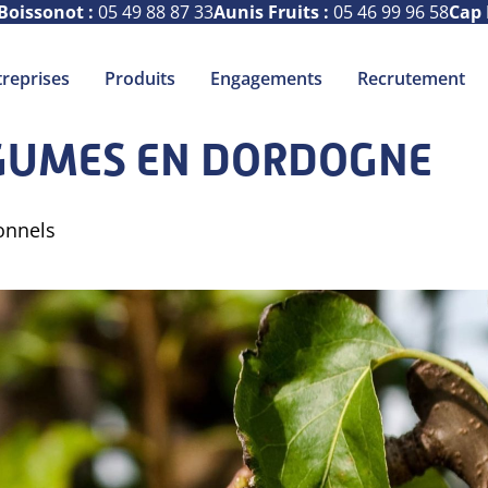
Boissonot :
05 49 88 87 33
Aunis Fruits :
05 46 99 96 58
Cap 
treprises
Produits
Engagements
Recrutement
ÉGUMES EN DORDOGNE
ionnels