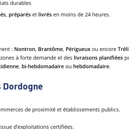
riats durables
tés
,
préparés
et
livrés
en moins de 24 heures.
ment :
Nontron
,
Brantôme
,
Périgueux
ou encore
Trél
 zones à forte demande et des
livraisons planifiées
po
idienne
,
bi-hebdomadaire
ou
hebdomadaire
.
es Dordogne
commerces de proximité et établissements publics.
sue d’exploitations certifiées.