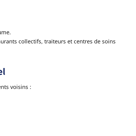
lume.
urants collectifs, traiteurs et centres de soins
el
nts voisins :