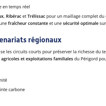
e en temps réel
ux
,
Ribérac
et
Trélissac
pour un maillage complet du
 une
fraîcheur constante
et une
sécurité optimale
sur
enariats régionaux
e les circuits courts pour préserver la richesse du ter
agricoles et exploitations familiales
du Périgord pou
mité
einte carbone